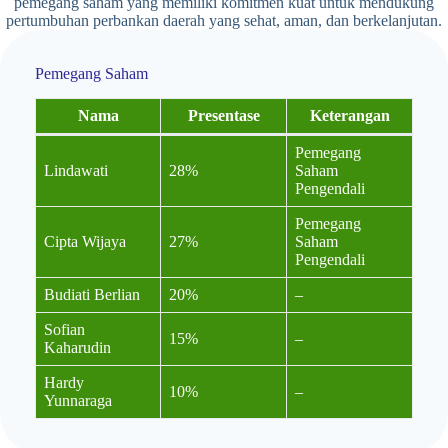
pemegang saham yang memiliki komitmen kuat untuk mendukung
pertumbuhan perbankan daerah yang sehat, aman, dan berkelanjutan.
Pemegang Saham
Nama
Presentase
Keterangan
Pemegang
Lindawati
28%
Saham
Pengendali
Pemegang
Cipta Wijaya
27%
Saham
Pengendali
Budiati Berlian
20%
–
Sofian
15%
–
Kaharudin
Hardy
10%
–
Yunnaraga